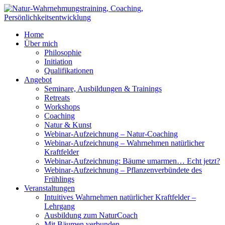
Home
Über mich
Philosophie
Initiation
Qualifikationen
Angebot
Seminare, Ausbildungen & Trainings
Retreats
Workshops
Coaching
Natur & Kunst
Webinar-Aufzeichnung – Natur-Coaching
Webinar-Aufzeichnung – Wahrnehmen natürlicher
Kraftfelder
Webinar-Aufzeichnung: Bäume umarmen… Echt jetzt?
Webinar-Aufzeichnung – Pflanzenverbündete des
Frühlings
Veranstaltungen
Intuitives Wahrnehmen natürlicher Kraftfelder –
Lehrgang
Ausbildung zum NaturCoach
Mit Bäumen verbunden