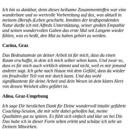
Ich bin so dankbar, denn dieses heilsame Zusammentreffen war eine
wunderbare und so wertvolle Vorbereitung auf das, was aktuell in
meinem (Berufs-)Leben geschieht. Inmitten der kraftspendenden
Natur durfte ich mit Alfreds Unterstützung, seiner großen Empathie
und seinen wundervollen Gaben das erste Mal seit Langem wieder
fühlen, was es heißt, den Mut zu haben gehört zu werden.
Carina, Graz
Das Bedeutsamste an deiner Arbeit ist für mich, dass du einen
Raum erschaffst, in dem ich mich selber sehen kann. Und zwar so,
dass es für mich auch wirklich stimmt und nicht, weil es mir jemand
anderer sagt. Ich gehe nach Hause mit dem Gefühl, dass da wieder
ein freudvoller Teil von mir durch kann. Und das wohl
signifikanteste für deine Arbeit und dein Wesen ist dein klares Herz
von dessen Weisheit alles geführt ist.
Alina, Graz-Umgebung
Ich sage Dir herzlichen Dank für Deine wundervoll intuitiv geführte
Coaching-Session, die mir sehr dabei geholfen hat, meine
Qualitäten gut zu spüren. Es fühlt sich einfach und klar an bei Dir.
Das habe ich in dieser Form selten erlebt und schätze ich sehr an
Deinem Mitwirken.