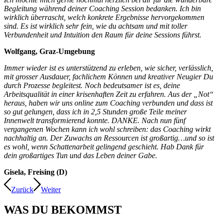
Begleitung während deiner Coaching Session bedanken. Ich bin
wirklich überrascht, welch konkrete Ergebnisse hervorgekommen
sind. Es ist wirklich sehr fein, wie du achtsam und mit toller
Verbundenheit und Intuition den Raum für deine Sessions führst.
Wolfgang, Graz-Umgebung
Immer wieder ist es unterstützend zu erleben, wie sicher, verlässlich,
mit grosser Ausdauer, fachlichem Können und kreativer Neugier Du
durch Prozesse begleitest. Noch bedeutsamer ist es, deine
Arbeitsqualität in einer krisenhaften Zeit zu erfahren. Aus der „Not“
heraus, haben wir uns online zum Coaching verbunden und dass ist
so gut gelungen, dass ich in 2,5 Stunden große Teile meiner
Innenwelt transformierend konnte. DANKE. Nach nun fünf
vergangenen Wochen kann ich wohl schreiben: das Coaching wirkt
nachhaltig an. Der Zuwachs an Ressourcen ist großartig…und so ist
es wohl, wenn Schattenarbeit gelingend geschieht. Hab Dank für
dein großartiges Tun und das Leben deiner Gabe.
Gisela, Freising (D)
Zurück
Weiter
WAS DU BEKOMMST