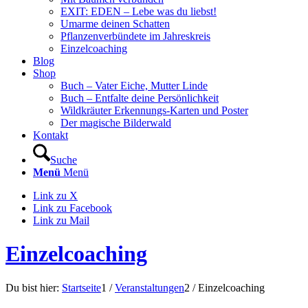
EXIT: EDEN – Lebe was du liebst!
Umarme deinen Schatten
Pflanzenverbündete im Jahreskreis
Einzelcoaching
Blog
Shop
Buch – Vater Eiche, Mutter Linde
Buch – Entfalte deine Persönlichkeit
Wildkräuter Erkennungs-Karten und Poster
Der magische Bilderwald
Kontakt
Suche
Menü
Menü
Link zu X
Link zu Facebook
Link zu Mail
Einzelcoaching
Du bist hier:
Startseite
1
/
Veranstaltungen
2
/
Einzelcoaching