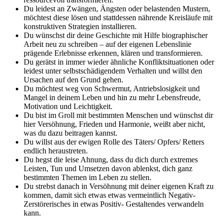
Du leidest an Zwängen, Ängsten oder belastenden Mustern,
möchtest diese lösen und stattdessen nährende Kreisläufe mit
konstruktiven Strategien installieren.
Du wünschst dir deine Geschichte mit Hilfe biographischer
Arbeit neu zu schreiben – auf der eigenen Lebenslinie
prägende Erlebnisse erkennen, klären und transformieren.
Du gerätst in immer wieder ähnliche Konfliktsituationen oder
leidest unter selbstschädigendem Verhalten und willst den
Ursachen auf den Grund gehen.
Du möchtest weg von Schwermut, Antriebslosigkeit und
Mangel in deinem Leben und hin zu mehr Lebensfreude,
Motivation und Leichtigkeit.
Du bist im Groll mit bestimmten Menschen und wünschst dir
hier Versöhnung, Frieden und Harmonie, weißt aber nicht,
was du dazu beitragen kannst.
Du willst aus der ewigen Rolle des Täters/ Opfers/ Retters
endlich heraustreten.
Du hegst die leise Ahnung, dass du dich durch
extremes
Leisten, Tun und Umsetzen davon ablenkst, dich ganz
bestimmten Themen im Leben zu stellen.
Du strebst danach in Versöhnung mit deiner eigenen Kraft zu
kommen, damit sich etwas etwas vermeintlich Negativ-
Zerstörerisches in etwas Positiv- Gestaltendes verwandeln
kann.