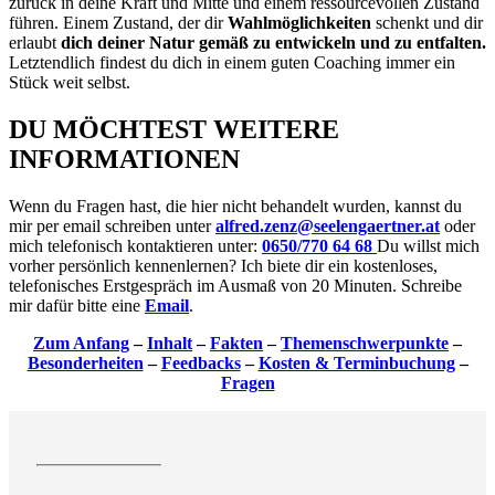
zurück in deine Kraft und Mitte und einem ressourcevollen Zustand
führen. Einem Zustand, der dir
Wahlmöglichkeiten
schenkt und dir
erlaubt
dich deiner Natur gemäß zu entwickeln und zu entfalten.
Letztendlich findest du dich in einem guten Coaching immer ein
Stück weit selbst.
DU MÖCHTEST WEITERE
INFORMATIONEN
Wenn du Fragen hast, die hier nicht behandelt wurden, kannst du
mir per email schreiben unter
alfred.zenz@seelengaertner.at
oder
mich telefonisch kontaktieren unter:
0650/770 64 68
Du willst mich
vorher persönlich kennenlernen? Ich biete dir ein kostenloses,
telefonisches Erstgespräch im Ausmaß von 20 Minuten. Schreibe
mir dafür bitte eine
Email
.
Zum Anfang
–
Inhalt
–
Fakten
–
Themenschwerpunkte
–
Besonderheiten
–
Feedbacks
–
Kosten & Terminbuchung
–
Fragen