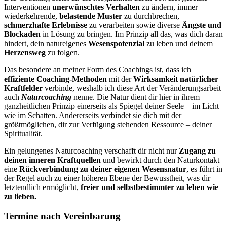
Interventionen
unerwünschtes Verhalten
zu ändern, immer
wiederkehrende,
belastende Muster
zu durchbrechen,
schmerzhafte Erlebnisse
zu verarbeiten sowie diverse
Ängste und
Blockaden
in Lösung zu bringen. Im Prinzip all das, was dich daran
hindert, dein natureigenes
Wesenspotenzial
zu leben und deinem
Herzensweg
zu folgen.
Das besondere an meiner Form des Coachings ist, dass ich
effiziente Coaching-Methoden
mit der
Wirksamkeit natürlicher
Kraftfelder
verbinde, weshalb ich diese Art der Veränderungsarbeit
auch
Naturcoaching
nenne. Die Natur dient dir hier in ihrem
ganzheitlichen Prinzip einerseits als Spiegel deiner Seele – im Licht
wie im Schatten. Andererseits verbindet sie dich mit der
größtmöglichen, dir zur Verfügung stehenden Ressource – deiner
Spiritualität.
Ein gelungenes Naturcoaching verschafft dir nicht nur
Zugang zu
deinen
inneren Kraftquellen
und bewirkt durch den Naturkontakt
eine
Rückverbindung zu deiner eigenen Wesensnatur
, es führt
in
der Regel auch zu einer höheren Ebene der Bewusstheit, was dir
letztendlich ermöglicht,
freier und selbstbestimmter zu leben wie
zu lieben.
Termine nach Vereinbarung