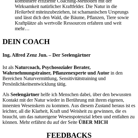
kombiniere effiziente Coaching-Methoden mit der
Wirksamkeit natürlicher Kraftfelder. Die Natur in die
Heilarbeit
miteinzubeziehen, ist schamanischen Ursprungs
und lässt dich den Wald, die Bäume, Pflanzen, Tiere sowie
Kraftplätze als wertvolle Ressourcen erfahren und weit
mehr…
DEIN COACH
Ing. Alfred Zenz Jun. – Der Seelengärtner
Ist als
Naturcoach, Psychosozialer Berater,
Wahrnehmungstrainer, Pflanzenexperte und Autor
in den
Bereichen Naturvermittlung, Sensitivitätstraining und
Persönlichkeitsentwicklung tätig.
Als
Seelengärtner
helfe ich Menschen dabei, über den bewussten
Kontakt mit der Natur wieder in Berührung mit ihrem eigenen,
innersten Wesenskern zu kommen. Aus diesem Zustand heraus ist es
leichter, all die Klarheit, Kraft und Weisheit zu gewinnen, die es
braucht, um das natureigene Wesenspotenzial leben und entfalten zu
können.
Mehr erfährst du auf der Seite
ÜBER MICH
FEEDBACKS