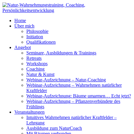
Home
Über mich
Philosophie
Initiation
Qualifikationen
Angebot
Seminare, Ausbildungen & Trainings
Retreats
Workshops
Coaching
Natur & Kunst
Webinar-Aufzeichnung – Natur-Coaching
Webinar-Aufzeichnung – Wahrnehmen natürlicher
Kraftfelder
Webinar-Aufzeichnung: Bäume umarmen… Echt jetzt?
Webinar-Aufzeichnung – Pflanzenverbündete des
Frühlings
Veranstaltungen
Intuitives Wahrnehmen natürlicher Kraftfelder –
Lehrgang
Ausbildung zum NaturCoach
Mit Bäumen verbunden