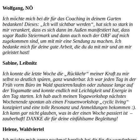
Wolfgang, NÖ
Ich möchte mich bei dir für das Coaching in deinem Garten
bedanken! Dieses: „Ich will sichtbar werden“, hat sich so stark in
mir verankert, dass es sich dann im Außen manifestiert hat, dass
sogar Radio Steiermark und dann auch noch der ORF auf mich
zugekommen sind, um mit mir eine Sendung zu machen. Ich
bedanke mich für deine gute Arbeit, die du da mit mir und an mir
geleistet hast!
Sabine, Leibnitz
Ich konnte die letzte Woche die „Rückkehr“ meiner Kraft zu mir
selbst so deutlich spüren, ganz wunderbar. Ich war jeden Tag in der
Früh vorm Büro im Wald spazieren/laufen oder zuhause lange auf
der Yogamatte und konnte endlich mit Leichtigkeit und Energie in
den Tag starten. Ich hab auch meinen Yogaworkshop nächstes
Wochenende spontan als einen Frauenworkshop „cyclic living“
konzipiert und eine tolle Resonanz und Anmeldungen bekommen :).
Ich kann gar nicht glauben, was in der einen Woche passiert ist –
zauberhaft! DANKE dir für deine einfühlsame Begleitung!
Helene, Waldviertel
Ich möchte mich gerne nochmal herzlich bei dir für die wunderbare