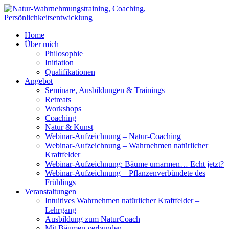
Home
Über mich
Philosophie
Initiation
Qualifikationen
Angebot
Seminare, Ausbildungen & Trainings
Retreats
Workshops
Coaching
Natur & Kunst
Webinar-Aufzeichnung – Natur-Coaching
Webinar-Aufzeichnung – Wahrnehmen natürlicher
Kraftfelder
Webinar-Aufzeichnung: Bäume umarmen… Echt jetzt?
Webinar-Aufzeichnung – Pflanzenverbündete des
Frühlings
Veranstaltungen
Intuitives Wahrnehmen natürlicher Kraftfelder –
Lehrgang
Ausbildung zum NaturCoach
Mit Bäumen verbunden