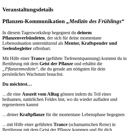
Veranstaltungsdetails
Pflanzen-Kommunikation
„Medizin des Frühlings“
In diesem Tagesworkshop
begegnest du
deinem
Pflanzenverbündeten
, der sich für deine momentane
Lebenssituation unterstützend als
Mentor, Kraftspender und
Seelenbegleiter
offenbart.
Mit Hilfe einer
Trance
(geführte Tiefenentspannung) kommst du in
Berührung mit dem
Geist der Pflanze
und erhältst die
„Pflanzenmedizin“
, die du gerade am nötigsten für dein
persönliches Wachstum brauchst.
Du möchtest…
…dir eine
Auszeit vom Alltag
gönnen indem du Teil eines
heilsamen, natürlichen Feldes bist, wo du wieder aufladen und
regenerieren kannst
…d
einer
Kraftpflanze
für die momentane Lebensphase begegnen
…mit Hilfe einer
geführten
Trance
(schamanischen Reise)
in
Berührung mit dem Geist der Pflanze kommen
und für dich