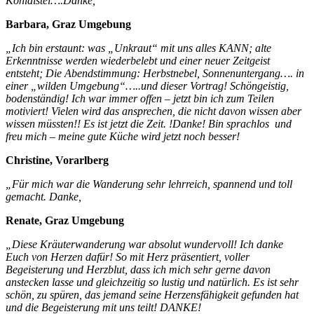
Kohldistel….Danke,
Barbara, Graz Umgebung
„Ich bin erstaunt: was „Unkraut“ mit uns alles KANN; alte
Erkenntnisse werden wiederbelebt und einer neuer Zeitgeist
entsteht;
Die Abendstimmung: Herbstnebel, Sonnenuntergang…. in
einer „wilden Umgebung“…..und dieser Vortrag! Schöngeistig,
bodenständig! Ich war immer offen – jetzt bin ich zum Teilen
motiviert!
Vielen wird das ansprechen, die nicht davon wissen aber
wissen müssten!! Es ist jetzt die Zeit. !Danke!
Bin sprachlos und
freu mich – meine gute Küche wird jetzt noch besser!
Christine, Vorarlberg
„Für mich war die Wanderung sehr lehrreich, spannend und toll
gemacht.
Danke,
Renate, Graz Umgebung
„Diese Kräuterwanderung war absolut wundervoll! Ich danke
Euch von Herzen dafür! So mit Herz präsentiert, voller
Begeisterung und Herzblut, dass ich mich sehr gerne davon
anstecken lasse und gleichzeitig so lustig und natürlich. Es ist sehr
schön, zu spüren, das jemand seine Herzensfähigkeit gefunden hat
und die Begeisterung mit uns teilt! DANKE!