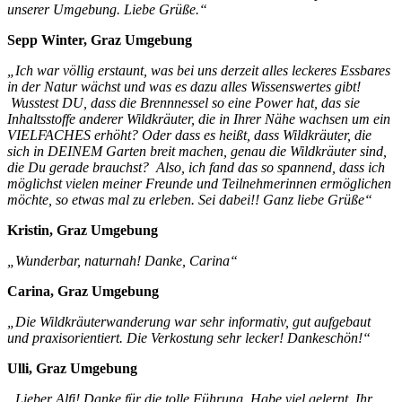
unserer Umgebung.
Liebe Grüße.“
Sepp Winter, Graz Umgebung
„Ich war völlig erstaunt, was bei uns derzeit alles leckeres Essbares
in der Natur wächst und was es dazu alles Wissenswertes gibt!
Wusstest DU, dass die Brennnessel so eine Power hat, das sie
Inhaltsstoffe anderer Wildkräuter, die in Ihrer Nähe wachsen um ein
VIELFACHES erhöht? Oder dass es heißt, dass Wildkräuter, die
sich in DEINEM Garten breit machen, genau die Wildkräuter sind,
die Du gerade brauchst? Also, ich fand das so spannend, dass ich
möglichst vielen meiner Freunde und Teilnehmerinnen ermöglichen
möchte, so etwas mal zu erleben. Sei dabei!!
Ganz liebe Grüße“
Kristin, Graz Umgebung
„Wunderbar, naturnah! Danke, Carina“
Carina, Graz Umgebung
„Die Wildkräuterwanderung war sehr informativ, gut aufgebaut
und praxisorientiert. Die Verkostung sehr lecker! Dankeschön!“
Ulli, Graz Umgebung
„Lieber Alfi!
Danke für die tolle Führung. Habe viel gelernt. Ihr