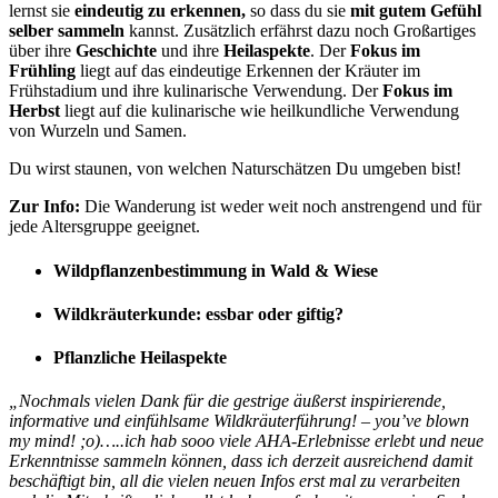
lernst sie
eindeutig zu erkennen,
so dass du sie
mit gutem Gefühl
selber sammeln
kannst. Zusätzlich erfährst dazu noch Großartiges
über ihre
Geschichte
und ihre
Heilaspekte
. Der
Fokus im
Frühling
liegt auf das eindeutige Erkennen der Kräuter im
Frühstadium und ihre kulinarische Verwendung. Der
Fokus im
Herbst
liegt auf die kulinarische wie heilkundliche Verwendung
von Wurzeln und Samen.
Du wirst staunen, von welchen Naturschätzen Du umgeben bist!
Zur Info:
Die Wanderung ist weder weit noch anstrengend und für
jede Altersgruppe geeignet.
Wildpflanzenbestimmung in Wald & Wiese
Wildkräuterkunde: essbar oder giftig?
Pflanzliche Heilaspekte
„Nochmals vielen Dank für die gestrige äußerst inspirierende,
informative und einfühlsame Wildkräuterführung! – you’ve blown
my mind! ;o)…..ich hab sooo viele AHA-Erlebnisse erlebt und neue
Erkenntnisse sammeln können, dass ich derzeit ausreichend damit
beschäftigt bin, all die vielen neuen Infos erst mal zu verarbeiten