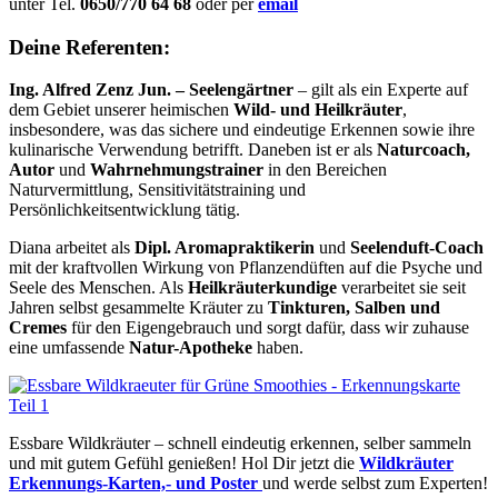
unter Tel.
0650/770 64 68
oder per
email
Deine Referenten:
Ing. Alfred Zenz Jun. – Seelengärtner
– gilt als ein Experte auf
dem Gebiet unserer heimischen
Wild- und Heilkräuter
,
insbesondere, was das sichere und eindeutige Erkennen sowie ihre
kulinarische Verwendung betrifft. Daneben ist er als
Naturcoach,
Autor
und
Wahrnehmungstrainer
in den Bereichen
Naturvermittlung, Sensitivitätstraining und
Persönlichkeitsentwicklung tätig.
Diana arbeitet als
Dipl. Aromapraktikerin
und
Seelenduft-Coach
mit der kraftvollen Wirkung von Pflanzendüften auf die Psyche und
Seele des Menschen. Als
Heilkräuterkundige
verarbeitet sie seit
Jahren selbst gesammelte Kräuter zu
Tinkturen, Salben und
Cremes
für den Eigengebrauch und sorgt dafür, dass wir zuhause
eine umfassende
Natur-Apotheke
haben.
Essbare Wildkräuter – schnell eindeutig erkennen, selber sammeln
und mit gutem Gefühl genießen! Hol Dir jetzt die
Wildkräuter
Erkennungs-Karten,- und Poster
und werde selbst zum Experten!