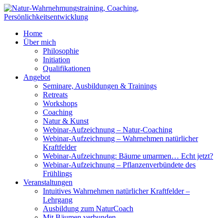
Home
Über mich
Philosophie
Initiation
Qualifikationen
Angebot
Seminare, Ausbildungen & Trainings
Retreats
Workshops
Coaching
Natur & Kunst
Webinar-Aufzeichnung – Natur-Coaching
Webinar-Aufzeichnung – Wahrnehmen natürlicher
Kraftfelder
Webinar-Aufzeichnung: Bäume umarmen… Echt jetzt?
Webinar-Aufzeichnung – Pflanzenverbündete des
Frühlings
Veranstaltungen
Intuitives Wahrnehmen natürlicher Kraftfelder –
Lehrgang
Ausbildung zum NaturCoach
Mit Bäumen verbunden