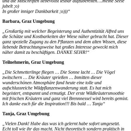
und die Mitschriften liebevollst lesbar aufzubereiten….meine Seele
jubelt ;o)
In großer inniger Dankbarkeit ;o)))“
Barbara, Graz Umgebung
„Großartig mit welcher Begeisterung und Authentizität Alfred uns
die Schätze und Kostbarkeiten der Wiese näher gebracht hat. Dieser
ganz spezielle Zugang zu den Pflanzen und dem alten Wissen, diese
liebende Betrachtungsweise hat großes Interesse geweckt mich
näher damit zu beschäftigen. DANKE SEHR!“
Teilnehmerin, Graz Umgebung
„Die Schmetterlinge fliegen … Die Sonne lacht … Die Vögel
zwitschern … Die Kräuter sprießen … Inmitten dieser
wunderschönen Atmosphäre fand heute eine tolle und
aufschlussreiche Wildpflanzenwanderung statt. Es hat mich
begeistert, entspannt und ermutigt. Der erste Wildkräutersmoothie
mit frischen Kräutern und ganz viel Brennnessel wird bereits gemixt.
Ich danke euch für die Inspiration!!! Bis bald … Tanja“
Tanja, Graz Umgebung
„Vielen Dank!
Habe das was ich gelernt habe sofort umgesetzt.
Echt toll wie ihr das macht. Nicht theoretisch sondern praktisch in