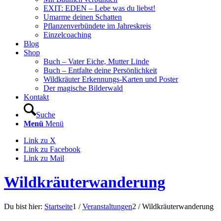
EXIT: EDEN – Lebe was du liebst!
Umarme deinen Schatten
Pflanzenverbündete im Jahreskreis
Einzelcoaching
Blog
Shop
Buch – Vater Eiche, Mutter Linde
Buch – Entfalte deine Persönlichkeit
Wildkräuter Erkennungs-Karten und Poster
Der magische Bilderwald
Kontakt
Suche
Menü
Menü
Link zu X
Link zu Facebook
Link zu Mail
Wildkräuterwanderung
Du bist hier:
Startseite
1
/
Veranstaltungen
2
/
Wildkräuterwanderung