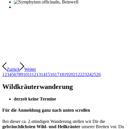
Zurück
Weiter
1
2
3
4
5
6
7
8
9
10
11
12
13
14
15
16
17
18
19
20
21
22
23
24
25
26
Wildkräuterwanderung
derzeit keine Termine
Für die Anmeldung ganz nach unten scrollen
Bei dieser ca. 2-stündigen Wanderung stellen wir Dir die
gebräuchlichsten Wild- und Heilkräuter
unserer Breiten vor. Du