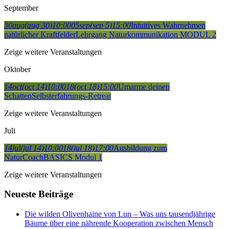
September
30
aug
(aug 30)
10:00
05
sep
(sep 5)
15:00
Intuitives Wahrnehmen
natürlicher Kraftfelder
Lehrgang Naturkommunikation MODUL 2
Zeige weitere Veranstaltungen
Oktober
14
oct
(oct 14)
10:00
18
(oct 18)
15:00
Umarme deinen
Schatten
Selbsterfahrungs-Retreat
Zeige weitere Veranstaltungen
Juli
14
jul
(jul 14)
10:00
18
(jul 18)
17:00
Ausbildung zum
NaturCoach
BASICS Modul 1
Zeige weitere Veranstaltungen
Neueste Beiträge
Die wilden Olivenhaine von Lun – Was uns tausendjährige
Bäume über eine nährende Kooperation zwischen Mensch