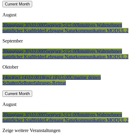
Current Month
August
30
aug
(aug 30)
10:00
05
sep
(sep 5)
15:00
Intuitives Wahrnehmen
natürlicher Kraftfelder
Lehrgang Naturkommunikation MODUL 2
September
30
aug
(aug 30)
10:00
05
sep
(sep 5)
15:00
Intuitives Wahrnehmen
natürlicher Kraftfelder
Lehrgang Naturkommunikation MODUL 2
Oktober
14
oct
(oct 14)
10:00
18
(oct 18)
15:00
Umarme deinen
Schatten
Selbsterfahrungs-Retreat
Current Month
August
30
aug
(aug 30)
10:00
05
sep
(sep 5)
15:00
Intuitives Wahrnehmen
natürlicher Kraftfelder
Lehrgang Naturkommunikation MODUL 2
Zeige weitere Veranstaltungen