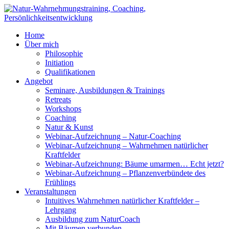
Home
Über mich
Philosophie
Initiation
Qualifikationen
Angebot
Seminare, Ausbildungen & Trainings
Retreats
Workshops
Coaching
Natur & Kunst
Webinar-Aufzeichnung – Natur-Coaching
Webinar-Aufzeichnung – Wahrnehmen natürlicher
Kraftfelder
Webinar-Aufzeichnung: Bäume umarmen… Echt jetzt?
Webinar-Aufzeichnung – Pflanzenverbündete des
Frühlings
Veranstaltungen
Intuitives Wahrnehmen natürlicher Kraftfelder –
Lehrgang
Ausbildung zum NaturCoach
Mit Bäumen verbunden