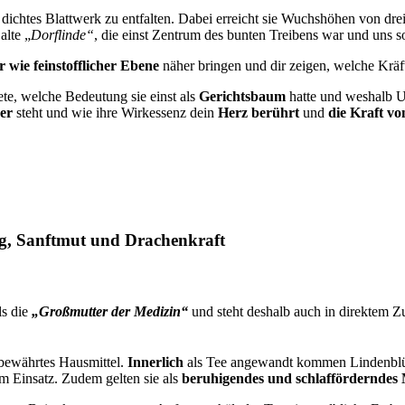
dichtes Blattwerk zu entfalten. Dabei erreicht sie Wuchshöhen von drei
alte „
Dorflinde“
, die einst Zentrum des bunten Treibens war und uns 
 wie feinstofflicher Ebene
näher bringen und dir zeigen, welche Kräf
te, welche Bedeutung sie einst als
Gerichtsbaum
hatte und weshalb U
er
steht und wie ihre Wirkessenz dein
Herz berührt
und
die Kraft von
g, Sanftmut und Drachenkraft
als die
„Großmutter der Medizin“
und steht deshalb auch in direktem 
s bewährtes Hausmittel.
Innerlich
als Tee angewandt kommen Lindenblü
m Einsatz. Zudem gelten sie als
beruhigendes und schlafförderndes 