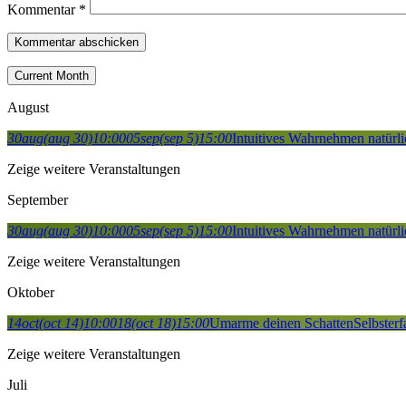
Kommentar
*
Current Month
August
30
aug
(aug 30)
10:00
05
sep
(sep 5)
15:00
Intuitives Wahrnehmen natürli
Zeige weitere Veranstaltungen
September
30
aug
(aug 30)
10:00
05
sep
(sep 5)
15:00
Intuitives Wahrnehmen natürli
Zeige weitere Veranstaltungen
Oktober
14
oct
(oct 14)
10:00
18
(oct 18)
15:00
Umarme deinen Schatten
Selbster
Zeige weitere Veranstaltungen
Juli