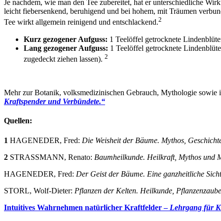
Je nachdem, wie man den Tee zubereitet, hat er unterschiedliche Wirk
leicht fiebersenkend, beruhigend und bei hohem, mit Träumen verbun
2
Tee wirkt allgemein reinigend und entschlackend.
Kurz gezogener Aufguss:
1 Teelöffel getrocknete Lindenblüte
Lang gezogener Aufguss:
1 Teelöffel getrocknete Lindenblüt
2
zugedeckt ziehen lassen).
Mehr zur Botanik, volksmedizinischen Gebrauch, Mythologie sowie i
Kraftspender und Verbündete.“
Quellen:
1
HAGENEDER, Fred:
Die Weisheit der Bäume. Mythos, Geschichte
2
STRASSMANN, Renato:
Baumheilkunde. Heilkraft, Mythos und
HAGENEDER, Fred:
Der Geist der Bäume. Eine ganzheitliche Sich
STORL, Wolf-Dieter:
Pflanzen der Kelten. Heilkunde, Pflanzenzaub
Intuitives Wahrnehmen natürlicher Kraftfelder –
Lehrgang für K