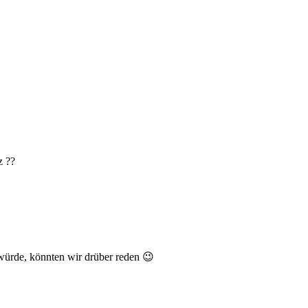
z ??
würde, könnten wir drüber reden 😉