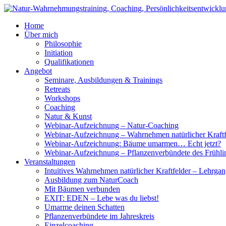
Home
Über mich
Philosophie
Initiation
Qualifikationen
Angebot
Seminare, Ausbildungen & Trainings
Retreats
Workshops
Coaching
Natur & Kunst
Webinar-Aufzeichnung – Natur-Coaching
Webinar-Aufzeichnung – Wahrnehmen natürlicher Kraftf
Webinar-Aufzeichnung: Bäume umarmen… Echt jetzt?
Webinar-Aufzeichnung – Pflanzenverbündete des Frühli
Veranstaltungen
Intuitives Wahrnehmen natürlicher Kraftfelder – Lehrga
Ausbildung zum NaturCoach
Mit Bäumen verbunden
EXIT: EDEN – Lebe was du liebst!
Umarme deinen Schatten
Pflanzenverbündete im Jahreskreis
Einzelcoaching