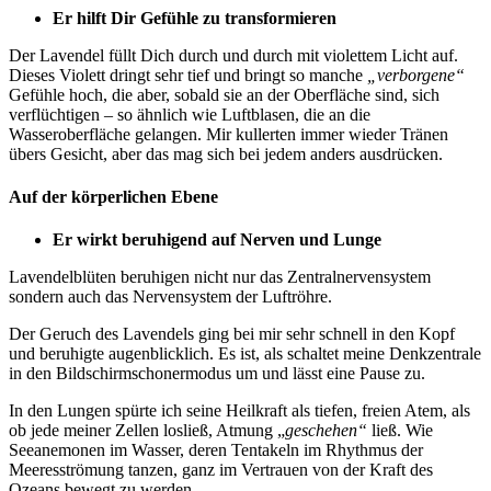
Er hilft Dir Gefühle zu transformieren
Der Lavendel füllt Dich durch und durch mit violettem Licht auf.
Dieses Violett dringt sehr tief und bringt so manche
„verborgene“
Gefühle hoch, die aber, sobald sie an der Oberfläche sind, sich
verflüchtigen – so ähnlich wie Luftblasen, die an die
Wasseroberfläche gelangen. Mir kullerten immer wieder Tränen
übers Gesicht, aber das mag sich bei jedem anders ausdrücken.
Auf der körperlichen Ebene
Er wirkt beruhigend auf Nerven und Lunge
Lavendelblüten beruhigen nicht nur das Zentralnervensystem
sondern auch das Nervensystem der Luftröhre.
Der Geruch des Lavendels ging bei mir sehr schnell in den Kopf
und beruhigte augenblicklich. Es ist, als schaltet meine Denkzentrale
in den Bildschirmschonermodus um und lässt eine Pause zu.
In den Lungen spürte ich seine Heilkraft als tiefen, freien Atem, als
ob jede meiner Zellen losließ, Atmung „
geschehen“
ließ. Wie
Seeanemonen im Wasser, deren Tentakeln im Rhythmus der
Meeresströmung tanzen, ganz im Vertrauen von der Kraft des
Ozeans bewegt zu werden.