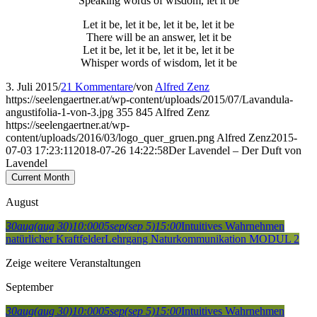
Speaking words of wisdom, let it be
Let it be, let it be, let it be, let it be
There will be an answer, let it be
Let it be, let it be, let it be, let it be
Whisper words of wisdom, let it be
3. Juli 2015
/
21 Kommentare
/
von
Alfred Zenz
https://seelengaertner.at/wp-content/uploads/2015/07/Lavandula-
angustifolia-1-von-3.jpg
355
845
Alfred Zenz
https://seelengaertner.at/wp-
content/uploads/2016/03/logo_quer_gruen.png
Alfred Zenz
2015-
07-03 17:23:11
2018-07-26 14:22:58
Der Lavendel – Der Duft von
Lavendel
Current Month
August
30
aug
(aug 30)
10:00
05
sep
(sep 5)
15:00
Intuitives Wahrnehmen
natürlicher Kraftfelder
Lehrgang Naturkommunikation MODUL 2
Zeige weitere Veranstaltungen
September
30
aug
(aug 30)
10:00
05
sep
(sep 5)
15:00
Intuitives Wahrnehmen