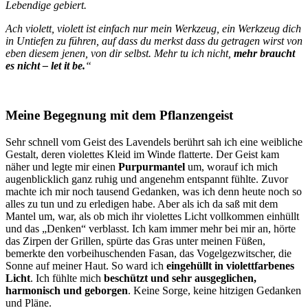
Lebendige gebiert.
Ach violett, violett ist einfach nur mein Werkzeug, ein Werkzeug dich
in Untiefen zu führen, auf dass du merkst dass du getragen wirst von
eben diesem jenen, von dir selbst. Mehr tu ich nicht,
mehr braucht
es nicht – let it be.
“
Meine Begegnung mit dem Pflanzengeist
Sehr schnell vom Geist des Lavendels berührt sah ich eine weibliche
Gestalt, deren violettes Kleid im Winde flatterte. Der Geist kam
näher und legte mir einen
Purpurmantel
um, worauf ich mich
augenblicklich ganz ruhig und angenehm entspannt fühlte. Zuvor
machte ich mir noch tausend Gedanken, was ich denn heute noch so
alles zu tun und zu erledigen habe. Aber als ich da saß mit dem
Mantel um, war, als ob mich ihr violettes Licht vollkommen einhüllt
und das „Denken“ verblasst. Ich kam immer mehr bei mir an, hörte
das Zirpen der Grillen, spürte das Gras unter meinen Füßen,
bemerkte den vorbeihuschenden Fasan, das Vogelgezwitscher, die
Sonne auf meiner Haut. So ward ich
eingehüllt in violettfarbenes
Licht
. Ich fühlte mich
beschützt und sehr ausgeglichen,
harmonisch und geborgen
. Keine Sorge, keine hitzigen Gedanken
und Pläne.