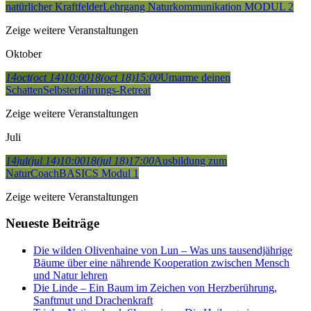
natürlicher Kraftfelder
Lehrgang Naturkommunikation MODUL 2
Zeige weitere Veranstaltungen
Oktober
14
oct
(oct 14)
10:00
18
(oct 18)
15:00
Umarme deinen
Schatten
Selbsterfahrungs-Retreat
Zeige weitere Veranstaltungen
Juli
14
jul
(jul 14)
10:00
18
(jul 18)
17:00
Ausbildung zum
NaturCoach
BASICS Modul 1
Zeige weitere Veranstaltungen
Neueste Beiträge
Die wilden Olivenhaine von Lun – Was uns tausendjährige
Bäume über eine nährende Kooperation zwischen Mensch
und Natur lehren
Die Linde – Ein Baum im Zeichen von Herzberührung,
Sanftmut und Drachenkraft