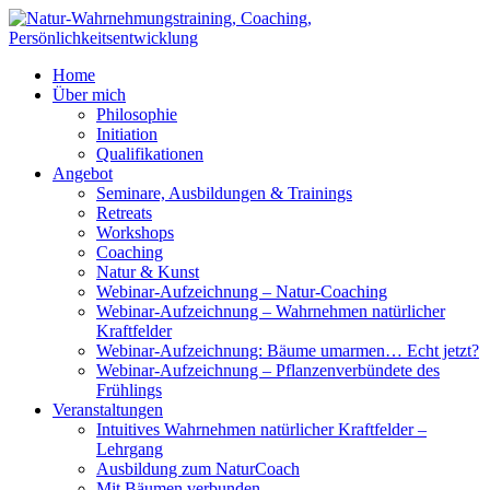
Home
Über mich
Philosophie
Initiation
Qualifikationen
Angebot
Seminare, Ausbildungen & Trainings
Retreats
Workshops
Coaching
Natur & Kunst
Webinar-Aufzeichnung – Natur-Coaching
Webinar-Aufzeichnung – Wahrnehmen natürlicher
Kraftfelder
Webinar-Aufzeichnung: Bäume umarmen… Echt jetzt?
Webinar-Aufzeichnung – Pflanzenverbündete des
Frühlings
Veranstaltungen
Intuitives Wahrnehmen natürlicher Kraftfelder –
Lehrgang
Ausbildung zum NaturCoach
Mit Bäumen verbunden