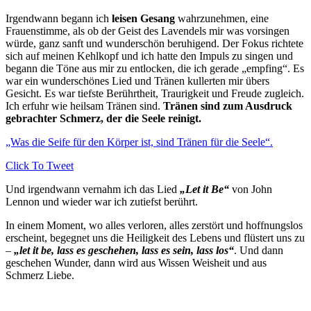
Irgendwann begann ich
leisen Gesang
wahrzunehmen, eine
Frauenstimme, als ob der Geist des Lavendels mir was vorsingen
würde, ganz sanft und wunderschön beruhigend. Der Fokus richtete
sich auf meinen Kehlkopf und ich hatte den Impuls zu singen und
begann die Töne aus mir zu entlocken, die ich gerade „empfing“. Es
war ein wunderschönes Lied und Tränen kullerten mir übers
Gesicht. Es war tiefste Berührtheit, Traurigkeit und Freude zugleich.
Ich erfuhr wie heilsam Tränen sind.
Tränen sind zum Ausdruck
gebrachter Schmerz, der die Seele reinigt.
„Was die Seife für den Körper ist, sind Tränen für die Seele“.
Click To Tweet
Und irgendwann vernahm ich das Lied
„Let it Be“
von John
Lennon und wieder war ich zutiefst berührt.
In einem Moment, wo alles verloren, alles zerstört und hoffnungslos
erscheint, begegnet uns die Heiligkeit des Lebens und flüstert uns zu
–
„let it be, lass es geschehen, lass es sein, lass los“
. Und dann
geschehen Wunder, dann wird aus Wissen Weisheit und aus
Schmerz Liebe.