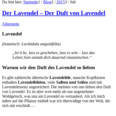
Du bist hier:
Startseite
1
/
Blog
2
/
2015
3
/
Juli
Der Lavendel – Der Duft von Lavendel
Allgemein
Lavendel
(botanisch: Lavándula angustifólia)
„let it be, lass es geschehen, lass es sein – lass das
Leben Sein anstatt dich dauernd einzumischen.“
Warum wir den Duft des Lavendel so lieben
Es gibt zahlreiche ätherische
Lavendelöle
, manche Kopfkissen
enthalten
Lavendelblüten
, viele
Salben und Seifen
sind mit
Lavendelessenz angereichert. Die meisten von uns lieben den Duft
von Lavendel. Es ist aber weit mehr als nur angenehmer
Wohlgeruch, was uns am Lavendel so verzaubert. Als ich mich
näher auf die Pflanze einließ war ich überwältigt von der Welt, die
sich mir erschloß….