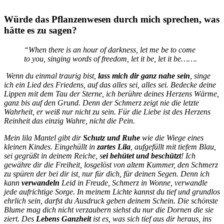
Würde das Pflanzenwesen durch mich sprechen, was
hätte es zu sagen?
“When there is an hour of darkness, let me be to come
to you, singing words of freedom, let it be, let it be…….
Wenn du einmal traurig bist,
lass mich dir ganz nahe sein
, singe
ich ein Lied des Friedens, auf das alles sei, alles sei.
Bedecke deine
Lippen mit dem Tau der Sterne, ich berühre deines Herzens Wärme,
ganz bis auf den Grund. Denn der Schmerz zeigt nie die letzte
Wahrheit, er weiß nur nicht zu sein. Für die Liebe ist des Herzens
Reinheit das einzig Wahre, nicht die Pein.
Mein lila Mantel gibt dir
Schutz und Ruhe
wie die Wiege eines
kleinen Kindes. Eingehüllt in
zartes Lila
, aufgefüllt mit tiefem Blau,
sei gegrüßt in deinem Reiche, s
ei behütet und beschützt
! Ich
gewähre dir die Freiheit, losgelöst von altem Kummer, den Schmerz
zu spüren der bei dir ist, nur für dich, für deinen Segen. Denn ich
kann
verwandeln
Leid in Freude, Schmerz in Wonne, verwandle
jede aufrichtige Sorge. In meinem Lichte kannst du tief und grundlos
ehrlich sein, darfst du Ausdruck geben deinem Schein. Die schönste
Blume mag dich nicht verzaubern siehst du nur die Dornen die sie
ziert. Des
Lebens Ganzheit
ist es, was sich tief aus dir heraus, ins