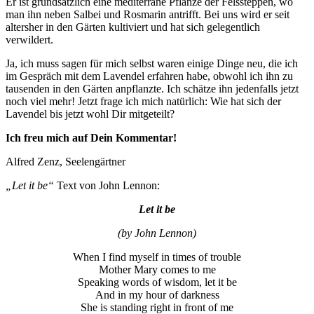
Er ist grundsätzlich eine mediterrane Pflanze der Felssteppen, wo
man ihn neben Salbei und Rosmarin antrifft. Bei uns wird er seit
altersher in den Gärten kultiviert und hat sich gelegentlich
verwildert.
Ja, ich muss sagen für mich selbst waren einige Dinge neu, die ich
im Gespräch mit dem Lavendel erfahren habe, obwohl ich ihn zu
tausenden in den Gärten anpflanzte. Ich schätze ihn jedenfalls jetzt
noch viel mehr! Jetzt frage ich mich natürlich: Wie hat sich der
Lavendel bis jetzt wohl Dir mitgeteilt?
Ich freu mich auf Dein Kommentar!
Alfred Zenz, Seelengärtner
„Let it be“
Text von John Lennon:
Let it be
(by John Lennon)
When I find myself in times of trouble
Mother Mary comes to me
Speaking words of wisdom, let it be
And in my hour of darkness
She is standing right in front of me