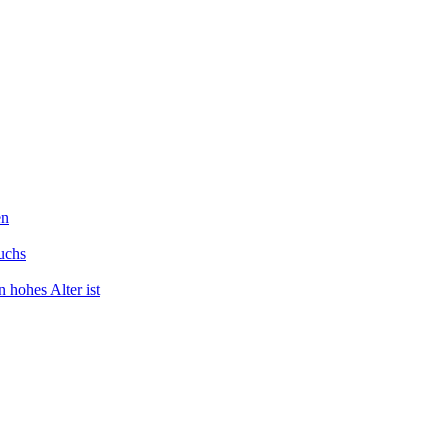
en
uchs
 hohes Alter ist