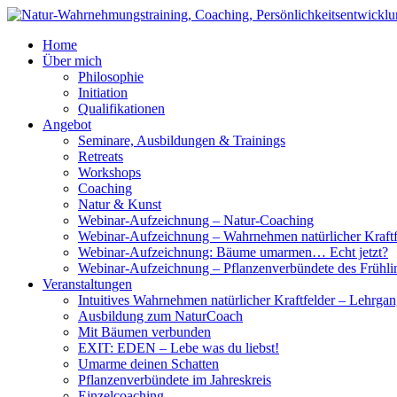
Home
Über mich
Philosophie
Initiation
Qualifikationen
Angebot
Seminare, Ausbildungen & Trainings
Retreats
Workshops
Coaching
Natur & Kunst
Webinar-Aufzeichnung – Natur-Coaching
Webinar-Aufzeichnung – Wahrnehmen natürlicher Kraftf
Webinar-Aufzeichnung: Bäume umarmen… Echt jetzt?
Webinar-Aufzeichnung – Pflanzenverbündete des Frühli
Veranstaltungen
Intuitives Wahrnehmen natürlicher Kraftfelder – Lehrga
Ausbildung zum NaturCoach
Mit Bäumen verbunden
EXIT: EDEN – Lebe was du liebst!
Umarme deinen Schatten
Pflanzenverbündete im Jahreskreis
Einzelcoaching