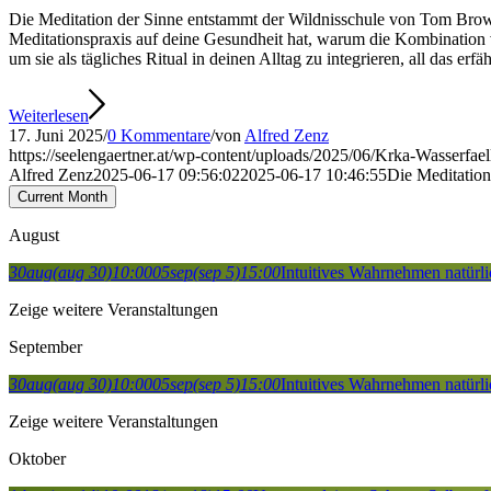
Die Meditation der Sinne entstammt der Wildnisschule von Tom Bro
Meditationspraxis auf deine Gesundheit hat, warum die Kombination v
um sie als tägliches Ritual in deinen Alltag zu integrieren, all das erfä
Weiterlesen
17. Juni 2025
/
0 Kommentare
/
von
Alfred Zenz
https://seelengaertner.at/wp-content/uploads/2025/06/Krka-Wasserfa
Alfred Zenz
2025-06-17 09:56:02
2025-06-17 10:46:55
Die Meditation
Current Month
August
30
aug
(aug 30)
10:00
05
sep
(sep 5)
15:00
Intuitives Wahrnehmen natürli
Zeige weitere Veranstaltungen
September
30
aug
(aug 30)
10:00
05
sep
(sep 5)
15:00
Intuitives Wahrnehmen natürli
Zeige weitere Veranstaltungen
Oktober