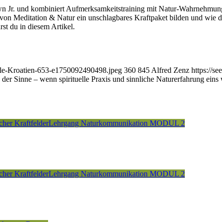
wn Jr. und kombiniert Aufmerksamkeitstraining mit Natur-Wahrnehmun
on Meditation & Natur ein unschlagbares Kraftpaket bilden und wie du
hrst du in diesem Artikel.
elle-Kroatien-653-e1750092490498.jpeg
360
845
Alfred Zenz
https://s
 der Sinne – wenn spirituelle Praxis und sinnliche Naturerfahrung eins
cher Kraftfelder
Lehrgang Naturkommunikation MODUL 2
cher Kraftfelder
Lehrgang Naturkommunikation MODUL 2