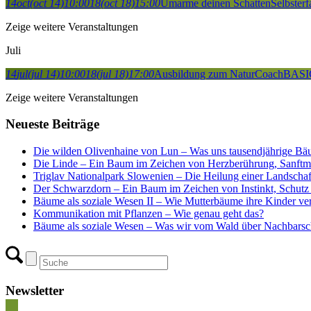
14
oct
(oct 14)
10:00
18
(oct 18)
15:00
Umarme deinen Schatten
Selbster
Zeige weitere Veranstaltungen
Juli
14
jul
(jul 14)
10:00
18
(jul 18)
17:00
Ausbildung zum NaturCoach
BASI
Zeige weitere Veranstaltungen
Neueste Beiträge
Die wilden Olivenhaine von Lun – Was uns tausendjährige Bä
Die Linde – Ein Baum im Zeichen von Herzberührung, Sanftm
Triglav Nationalpark Slowenien – Die Heilung einer Landscha
Der Schwarzdorn – Ein Baum im Zeichen von Instinkt, Schutz 
Bäume als soziale Wesen II – Wie Mutterbäume ihre Kinder ver
Kommunikation mit Pflanzen – Wie genau geht das?
Bäume als soziale Wesen – Was wir vom Wald über Nachbarsch
Newsletter