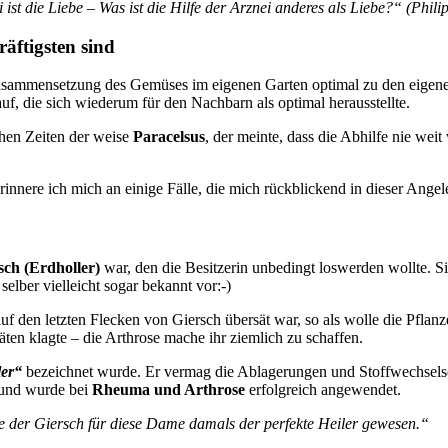
ist die Liebe – Was ist die Hilfe der Arznei anderes als Liebe?“ (Phil
äftigsten sind
ffzusammensetzung des Gemüses im eigenen Garten optimal zu den eigen
, die sich wiederum für den Nachbarn als optimal herausstellte.
ichen Zeiten der weise
Paracelsus
, der meinte, dass die Abhilfe nie wei
rinnere ich mich an einige Fälle, die mich rückblickend in dieser Angel
sch (Erdholler)
war, den die Besitzerin unbedingt loswerden wollte. S
elber vielleicht sogar bekannt vor:-)
f den letzten Flecken von Giersch übersät war, so als wolle die Pflan
en klagte – die Arthrose mache ihr ziemlich zu schaffen.
ler“
bezeichnet wurde. Er vermag die Ablagerungen und Stoffwechsels
und wurde bei
Rheuma und Arthrose
erfolgreich angewendet.
e der Giersch für diese Dame damals der perfekte Heiler gewesen.“