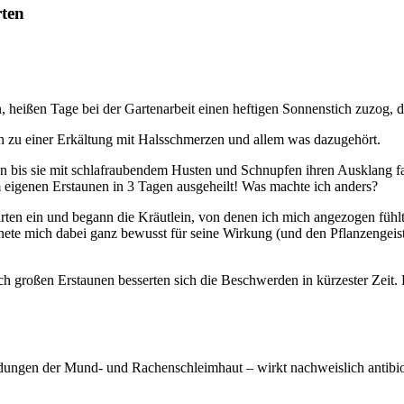
rten
n, heißen Tage bei der Gartenarbeit einen heftigen Sonnenstich zuzog
h zu einer Erkältung mit Halsschmerzen und allem was dazugehört.
n bis sie mit schlafraubendem Husten und Schnupfen ihren Ausklang fan
igenen Erstaunen in 3 Tagen ausgeheilt! Was machte ich anders?
Garten ein und begann die Kräutlein, von denen ich mich angezogen füh
fnete mich dabei ganz bewusst für seine Wirkung (und den Pflanzengeis
 großen Erstaunen besserten sich die Beschwerden in kürzester Zeit. Es
dungen der Mund- und Rachenschleimhaut – wirkt nachweislich antibio