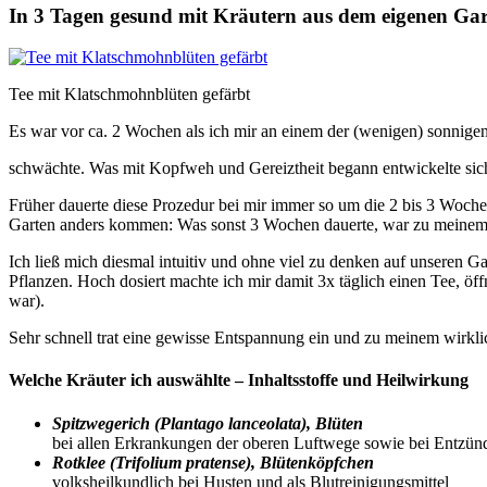
In 3 Tagen gesund mit Kräutern aus dem eigenen Ga
Tee mit Klatschmohnblüten gefärbt
Es war vor ca. 2 Wochen als ich mir an einem der (wenigen) sonnige
schwächte. Was mit Kopfweh und Gereiztheit begann entwickelte sic
Früher dauerte diese Prozedur bei mir immer so um die 2 bis 3 Woche
Garten anders kommen: Was sonst 3 Wochen dauerte, war zu meinem e
Ich ließ mich diesmal intuitiv und ohne viel zu denken auf unseren 
Pflanzen. Hoch dosiert machte ich mir damit 3x täglich einen Tee, öf
war).
Sehr schnell trat eine gewisse Entspannung ein und zu meinem wirklich
Welche Kräuter ich auswählte – Inhaltsstoffe und Heilwirkung
Spitzwegerich (Plantago lanceolata), Blüten
bei allen Erkrankungen der oberen Luftwege sowie bei Entzün
Rotklee (Trifolium pratense), Blütenköpfchen
volksheilkundlich bei Husten und als Blutreinigungsmittel