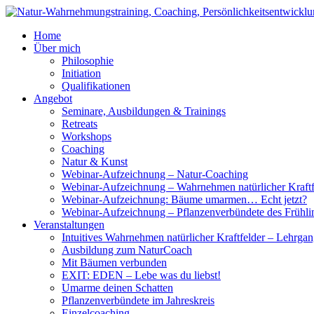
Home
Über mich
Philosophie
Initiation
Qualifikationen
Angebot
Seminare, Ausbildungen & Trainings
Retreats
Workshops
Coaching
Natur & Kunst
Webinar-Aufzeichnung – Natur-Coaching
Webinar-Aufzeichnung – Wahrnehmen natürlicher Kraftf
Webinar-Aufzeichnung: Bäume umarmen… Echt jetzt?
Webinar-Aufzeichnung – Pflanzenverbündete des Frühli
Veranstaltungen
Intuitives Wahrnehmen natürlicher Kraftfelder – Lehrga
Ausbildung zum NaturCoach
Mit Bäumen verbunden
EXIT: EDEN – Lebe was du liebst!
Umarme deinen Schatten
Pflanzenverbündete im Jahreskreis
Einzelcoaching