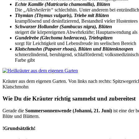
Echte Kamille (Matricaria chamomilla), Blüten
Die
„Allesheilerin“
schlechthin. Unter anderem bei entzündlich
Thymian (Thymus vulgaris), Triebe mit Blüten
krampflösend und desinfizierend, Bestandteil vieler Hustentees
Schwarzer Hollunder (Sambucus nigra), Blüten
steigert die körpereigenen Abwehrkräfte; Hauptanwendung als 
Gundelrebe (Glechoma hederacea), Triebspitzen
sorgt für Leichtigkeit und Lebensfreude im seelischen Bereich
Klatschmohn (Papaver rhoas), Blüten und Blütenknospen
schmerzlindernd, beruhigend, schlaffördernd; volksmedizinisc
Farbe gibt
Kräuter aus dem eigenen Garten. Von links nach rechts: Spitzwegeri
Klatschmohn
Wie Du die Kräuter richtig sammelst und zubereitest
Gerade die
Sommersonnenwende (Johanni, 21. Juni)
ist eine der 
Blüte und Blättern.
!Grundsätzlich!