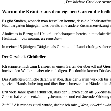
„Der höchste Grad der Arznei 
Warum die Kräuter aus dem eigenen Garten die heilkr
Es gibt Studien, wonach man fesstellen konnte, dass die Inhaltssto
Nachbargarten hingegen wies bereits eine andere Zusammensetzung auf
Ähnliches in Bezug auf Heilkräuter behauptete bereits in mittelalterl
Heilmittel –
Ubi malum, ibi remedium
In meiner 15-jährigen Tätigkeit als Garten- und Landschaftsgestalter e
Der Girsch als Gichtheiler
Ich erinnere mich zum Beispiel an einen Garten der übervoll mit
Gier
hochvitalen Wildkraut aber nie entledigen. Bis dorthin kommt Dir das s
Das Außergewöhnliche daran war aber, dass der Garten wirklich bis au
spezielle Handschuhe trug und über ihre schmerzenden Hände beim Jät
Erst viele Jahre später erfuhr ich, dass der Giersch auch als
„Gichthei
Zudem hat er eine entzündungshemmende und entsäuernde Wirkung 
Zufall? Als mir das zuteil wurde, dachte ich mir:
„Wow, vielleicht wär