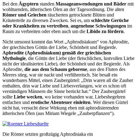
Bei den
Ägyptern
standen
Massageanwendungen und Bäder
mit
wohltuenden, ätherischen Ölen an der Tagesordnung. Die alten
Römer und Griechen
räucherten getrocknete Blüten und
Kräuterteile zu diversen Zwecken. Sei es, um
schlechte Gerüche
oder Krankheiten zu vertreiben
,
angenehme Schwingungen
im
Raum zu verbreiten oder eben auch um die
Libido zu fördern
.
Nicht umsonst kommt das Wort
„
Aphrodisiakum“ von Aphrodite,
der griechischen Göttin der Liebe, Schönheit und Begierde.
Aphrodite (Aphrodisiakum) gemäß der griechischen
Mythologie
, die Göttin der Liebe (der fleischlichen, lustvollen Liebe
nicht der idealisierten Liebe), der Schönheit und der Begierde.
Als
Aphrodite,
die aus dem Schaum geborene
, aus den Fluten des
Meeres stieg, war sie nackt und verführerisch. Sie besaß ein
wunderbares Mittel, einen Zaubergürtel:
„
Drin waren all die Zauber
enthalten, drin war Liebe und Liebesverlangen, wie es schon oft
verständigen Männern die Sinne berückt hat.“
Der Zaubergürtel
sollte
Liebe wecken
, wo keine vorhanden war, Liebesbegehren
entfachen und
erotische Abenteuer einleiten
. Wer diesen Gürtel
nicht hat, versucht diese Wirkung eben mit aphrodisierenden
ätherischen Ölen (aus Miriam Wiegele
„
Zauberpflanzen“).
Die Römer setzten großzügig Aphrodisiaka ein