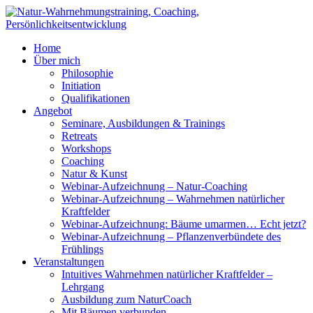
Home
Über mich
Philosophie
Initiation
Qualifikationen
Angebot
Seminare, Ausbildungen & Trainings
Retreats
Workshops
Coaching
Natur & Kunst
Webinar-Aufzeichnung – Natur-Coaching
Webinar-Aufzeichnung – Wahrnehmen natürlicher
Kraftfelder
Webinar-Aufzeichnung: Bäume umarmen… Echt jetzt?
Webinar-Aufzeichnung – Pflanzenverbündete des
Frühlings
Veranstaltungen
Intuitives Wahrnehmen natürlicher Kraftfelder –
Lehrgang
Ausbildung zum NaturCoach
Mit Bäumen verbunden