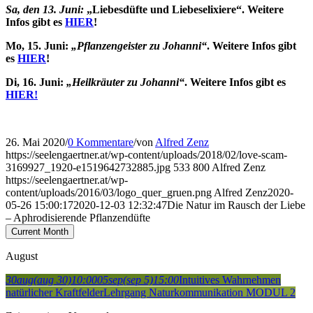
Sa, den 13. Juni:
„
Liebesdüfte und Liebeselixiere“. Weitere
Infos gibt es
HIER
!
Mo, 15. Juni:
„Pflanzengeister zu Johanni“
.
Weitere Infos gibt
es
HIER
!
Di, 16. Juni:
„Heilkräuter zu Johanni“
.
Weitere Infos gibt es
HIER!
26. Mai 2020
/
0 Kommentare
/
von
Alfred Zenz
https://seelengaertner.at/wp-content/uploads/2018/02/love-scam-
3169927_1920-e1519642732885.jpg
533
800
Alfred Zenz
https://seelengaertner.at/wp-
content/uploads/2016/03/logo_quer_gruen.png
Alfred Zenz
2020-
05-26 15:00:17
2020-12-03 12:32:47
Die Natur im Rausch der Liebe
– Aphrodisierende Pflanzendüfte
Current Month
August
30
aug
(aug 30)
10:00
05
sep
(sep 5)
15:00
Intuitives Wahrnehmen
natürlicher Kraftfelder
Lehrgang Naturkommunikation MODUL 2