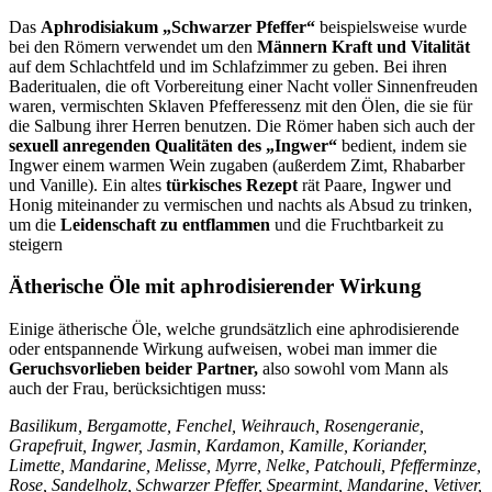
Das
Aphrodisiakum
„
Schwarzer Pfeffer“
beispielsweise wurde
bei den Römern verwendet um den
Männern Kraft und Vitalität
auf dem Schlachtfeld und im Schlafzimmer zu geben. Bei ihren
Baderitualen, die oft Vorbereitung einer Nacht voller Sinnenfreuden
waren, vermischten Sklaven Pfefferessenz mit den Ölen, die sie für
die Salbung ihrer Herren benutzen. Die Römer haben sich auch der
sexuell anregenden Qualitäten des
„
Ingwer“
bedient, indem sie
Ingwer einem warmen Wein zugaben (außerdem Zimt, Rhabarber
und Vanille). Ein altes
türkisches Rezept
rät Paare, Ingwer und
Honig miteinander zu vermischen und nachts als Absud zu trinken,
um die
Leidenschaft zu entflammen
und die Fruchtbarkeit zu
steigern
Ätherische Öle mit aphrodisierender Wirkung
Einige ätherische Öle, welche grundsätzlich eine aphrodisierende
oder entspannende Wirkung aufweisen, wobei man immer die
Geruchsvorlieben beider Partner,
also sowohl vom Mann als
auch der Frau, berücksichtigen muss:
Basilikum, Bergamotte, Fenchel, Weihrauch, Rosengeranie,
Grapefruit, Ingwer, Jasmin, Kardamon, Kamille, Koriander,
Limette, Mandarine, Melisse, Myrre, Nelke, Patchouli, Pfefferminze,
Rose, Sandelholz, Schwarzer Pfeffer, Spearmint, Mandarine, Vetiver,