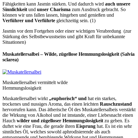
Fähigkeiten kann Jasmin stärken. Und dadurch wird
auch unsere
Sinnlichkeit
und
unser Charisma
zum Ausdruck gebracht. So
können wir uns fallen lassen, hingeben und genießen und
Verführer und Verführte
gleichzeitig sein. (1)
Jasmin vor dem Fortgehen oder einer wichtigen Verabredung
(zur
Stärkung des Selbstbewusstseins und gibt Kraft für unbekannte
Situationen)
Muskatellersalbei – Wilde, zügellose Hemmungslosigkeit (Salvia
sclarea)
Muskatellersalbei vermittelt wilde
Hemmungslosigkeit
Muskatellersalbei wirkt
„
euphorisch“ und
hat ein starkes,
trockenes und nussiges Aroma, das einen leichten
Rauschzustand
hervorrufen kann. Das ätherische Öl des Muskatellersalbeis verstärkt
die Wirkung von Alkohol und ist imstande, einer Liebesnacht einen
Hauch
wilder und zügelloser Hemmungslosigkeit
zu geben. Es
duftet wie eine Frau, die gerade ihren
Eisprung
hat. Es ist ein sehr
sinnliches Öl, welches sowohl aphrodisierende als auch
entspannende und beruhigende Wirkung hat und Hemmungen