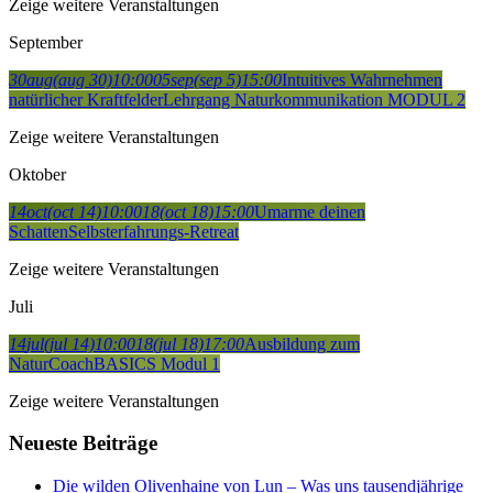
Zeige weitere Veranstaltungen
September
30
aug
(aug 30)
10:00
05
sep
(sep 5)
15:00
Intuitives Wahrnehmen
natürlicher Kraftfelder
Lehrgang Naturkommunikation MODUL 2
Zeige weitere Veranstaltungen
Oktober
14
oct
(oct 14)
10:00
18
(oct 18)
15:00
Umarme deinen
Schatten
Selbsterfahrungs-Retreat
Zeige weitere Veranstaltungen
Juli
14
jul
(jul 14)
10:00
18
(jul 18)
17:00
Ausbildung zum
NaturCoach
BASICS Modul 1
Zeige weitere Veranstaltungen
Neueste Beiträge
Die wilden Olivenhaine von Lun – Was uns tausendjährige