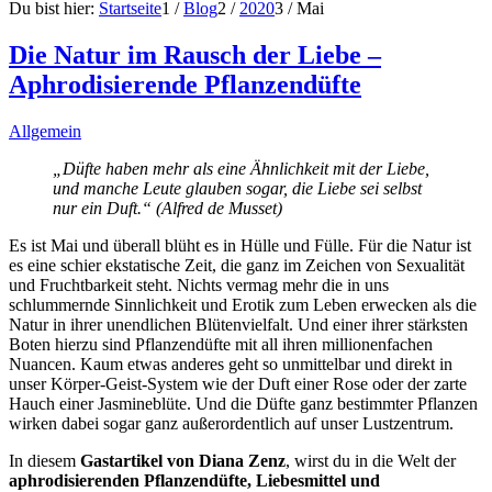
Du bist hier:
Startseite
1
/
Blog
2
/
2020
3
/
Mai
Die Natur im Rausch der Liebe –
Aphrodisierende Pflanzendüfte
Allgemein
„Düfte haben mehr als eine Ähnlichkeit mit der Liebe,
und manche Leute glauben sogar, die Liebe sei selbst
nur ein Duft
.“ (
Alfred de Musset
)
Es ist Mai und überall blüht es in Hülle und Fülle. Für die Natur ist
es eine schier ekstatische Zeit, die ganz im Zeichen von Sexualität
und Fruchtbarkeit steht. N
ichts vermag mehr die in uns
schlummernde Sinnlichkeit und Erotik zum Leben erwecken als die
Natur in ihrer unendlichen Blütenvielfalt. Und einer ihrer stärksten
Boten hierzu sind Pflanzendüfte mit all ihren millionenfachen
Nuancen. Kaum etwas anderes geht so unmittelbar und direkt in
unser Körper-Geist-System wie der Duft einer Rose oder der zarte
Hauch einer Jasmineblüte. Und die Düfte ganz bestimmter Pflanzen
wirken dabei sogar ganz außerordentlich auf unser Lustzentrum.
In diesem
Gastartikel von Diana Zenz
, wirst du in die Welt der
aphrodisierenden Pflanzendüfte, Liebesmittel und