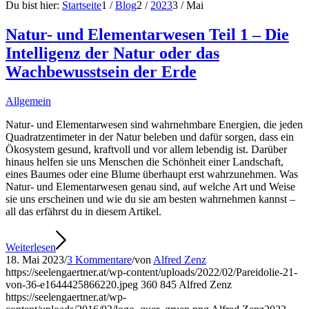
Du bist hier:
Startseite
1
/
Blog
2
/
2023
3
/
Mai
Natur- und Elementarwesen Teil 1 – Die
Intelligenz der Natur oder das
Wachbewusstsein der Erde
Allgemein
Natur- und Elementarwesen sind wahrnehmbare Energien, die jeden
Quadratzentimeter in der Natur beleben und dafür sorgen, dass ein
Ökosystem gesund, kraftvoll und vor allem lebendig ist. Darüber
hinaus helfen sie uns Menschen die Schönheit einer Landschaft,
eines Baumes oder eine Blume überhaupt erst wahrzunehmen. Was
Natur- und Elementarwesen genau sind, auf welche Art und Weise
sie uns erscheinen und wie du sie am besten wahrnehmen kannst –
all das erfährst du in diesem Artikel.
Weiterlesen
18. Mai 2023
/
3 Kommentare
/
von
Alfred Zenz
https://seelengaertner.at/wp-content/uploads/2022/02/Pareidolie-21-
von-36-e1644425866220.jpeg
360
845
Alfred Zenz
https://seelengaertner.at/wp-