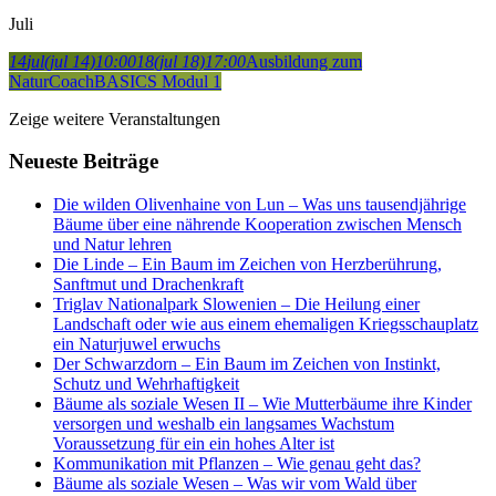
Juli
14
jul
(jul 14)
10:00
18
(jul 18)
17:00
Ausbildung zum
NaturCoach
BASICS Modul 1
Zeige weitere Veranstaltungen
Neueste Beiträge
Die wilden Olivenhaine von Lun – Was uns tausendjährige
Bäume über eine nährende Kooperation zwischen Mensch
und Natur lehren
Die Linde – Ein Baum im Zeichen von Herzberührung,
Sanftmut und Drachenkraft
Triglav Nationalpark Slowenien – Die Heilung einer
Landschaft oder wie aus einem ehemaligen Kriegsschauplatz
ein Naturjuwel erwuchs
Der Schwarzdorn – Ein Baum im Zeichen von Instinkt,
Schutz und Wehrhaftigkeit
Bäume als soziale Wesen II – Wie Mutterbäume ihre Kinder
versorgen und weshalb ein langsames Wachstum
Voraussetzung für ein ein hohes Alter ist
Kommunikation mit Pflanzen – Wie genau geht das?
Bäume als soziale Wesen – Was wir vom Wald über