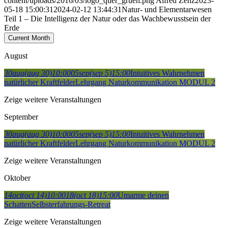
content/uploads/2016/03/logo_quer_gruen.png
Alfred Zenz
2023-
05-18 15:00:31
2024-02-12 13:44:31
Natur- und Elementarwesen
Teil 1 – Die Intelligenz der Natur oder das Wachbewusstsein der
Erde
Current Month
August
30
aug
(aug 30)
10:00
05
sep
(sep 5)
15:00
Intuitives Wahrnehmen
natürlicher Kraftfelder
Lehrgang Naturkommunikation MODUL 2
Zeige weitere Veranstaltungen
September
30
aug
(aug 30)
10:00
05
sep
(sep 5)
15:00
Intuitives Wahrnehmen
natürlicher Kraftfelder
Lehrgang Naturkommunikation MODUL 2
Zeige weitere Veranstaltungen
Oktober
14
oct
(oct 14)
10:00
18
(oct 18)
15:00
Umarme deinen
Schatten
Selbsterfahrungs-Retreat
Zeige weitere Veranstaltungen