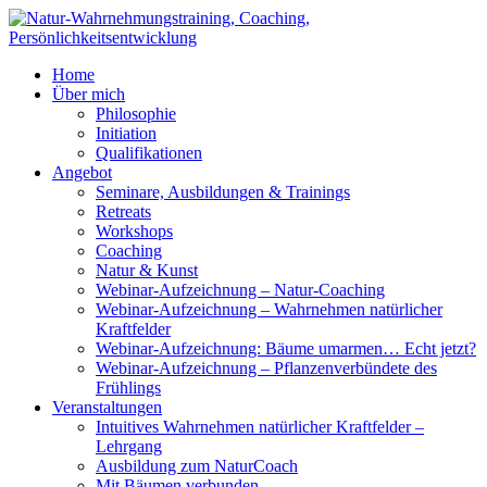
Home
Über mich
Philosophie
Initiation
Qualifikationen
Angebot
Seminare, Ausbildungen & Trainings
Retreats
Workshops
Coaching
Natur & Kunst
Webinar-Aufzeichnung – Natur-Coaching
Webinar-Aufzeichnung – Wahrnehmen natürlicher
Kraftfelder
Webinar-Aufzeichnung: Bäume umarmen… Echt jetzt?
Webinar-Aufzeichnung – Pflanzenverbündete des
Frühlings
Veranstaltungen
Intuitives Wahrnehmen natürlicher Kraftfelder –
Lehrgang
Ausbildung zum NaturCoach
Mit Bäumen verbunden