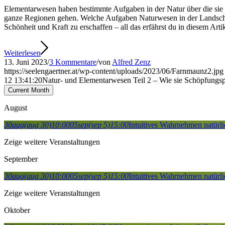
Elementarwesen haben bestimmte Aufgaben in der Natur über die sie 
ganze Regionen gehen. Welche Aufgaben Naturwesen in der Landscha
Schönheit und Kraft zu erschaffen – all das erfährst du in diesem Artik
Weiterlesen
13. Juni 2023
/
3 Kommentare
/
von
Alfred Zenz
https://seelengaertner.at/wp-content/uploads/2023/06/Farnmaunz2.jpg
12 13:41:20
Natur- und Elementarwesen Teil 2 – Wie sie Schöpfungsp
Current Month
August
30
aug
(aug 30)
10:00
05
sep
(sep 5)
15:00
Intuitives Wahrnehmen natürli
Zeige weitere Veranstaltungen
September
30
aug
(aug 30)
10:00
05
sep
(sep 5)
15:00
Intuitives Wahrnehmen natürli
Zeige weitere Veranstaltungen
Oktober