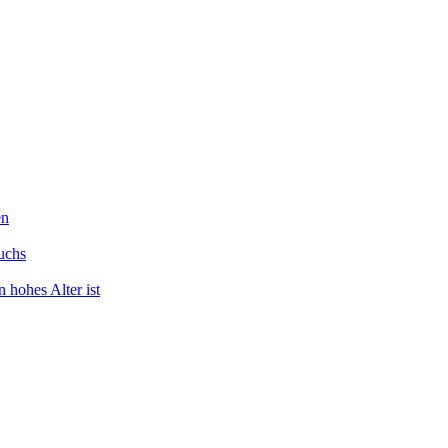
en
uchs
 hohes Alter ist