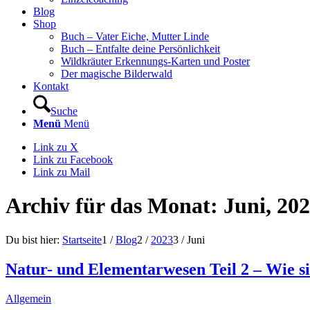
Blog
Shop
Buch – Vater Eiche, Mutter Linde
Buch – Entfalte deine Persönlichkeit
Wildkräuter Erkennungs-Karten und Poster
Der magische Bilderwald
Kontakt
Suche
Menü
Menü
Link zu X
Link zu Facebook
Link zu Mail
Archiv für das Monat: Juni, 20
Du bist hier:
Startseite
1
/
Blog
2
/
2023
3
/
Juni
Natur- und Elementarwesen Teil 2 – Wie s
Allgemein