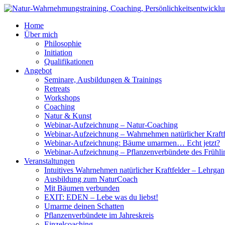
Home
Über mich
Philosophie
Initiation
Qualifikationen
Angebot
Seminare, Ausbildungen & Trainings
Retreats
Workshops
Coaching
Natur & Kunst
Webinar-Aufzeichnung – Natur-Coaching
Webinar-Aufzeichnung – Wahrnehmen natürlicher Kraftf
Webinar-Aufzeichnung: Bäume umarmen… Echt jetzt?
Webinar-Aufzeichnung – Pflanzenverbündete des Frühli
Veranstaltungen
Intuitives Wahrnehmen natürlicher Kraftfelder – Lehrga
Ausbildung zum NaturCoach
Mit Bäumen verbunden
EXIT: EDEN – Lebe was du liebst!
Umarme deinen Schatten
Pflanzenverbündete im Jahreskreis
Einzelcoaching