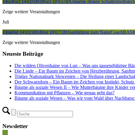
14
oct
(oct 14)
10:00
18
(oct 18)
15:00
Umarme deinen Schatten
Selbster
Zeige weitere Veranstaltungen
Juli
14
jul
(jul 14)
10:00
18
(jul 18)
17:00
Ausbildung zum NaturCoach
BASI
Zeige weitere Veranstaltungen
Neueste Beiträge
Die wilden Olivenhaine von Lun – Was uns tausendjährige Bä
Die Linde – Ein Baum im Zeichen von Herzberührung, Sanftm
Triglav Nationalpark Slowenien – Die Heilung einer Landscha
Der Schwarzdorn – Ein Baum im Zeichen von Instinkt, Schutz 
Bäume als soziale Wesen II – Wie Mutterbäume ihre Kinder ver
Kommunikation mit Pflanzen – Wie genau geht das?
Bäume als soziale Wesen – Was wir vom Wald über Nachbarsch
Newsletter