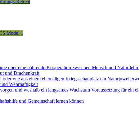
fahrungs-Retreat
CS Modul 1
ume über eine nährende Kooperation zwischen Mensch und Natur lehr
ut und Drachenkraft
ft oder wie aus einem ehemaligen Kriegsschauplatz ein Naturjuwel erw
und Wehrhaftigkeit
sorgen und weshalb ein langsames Wachstum Voraussetzung für ein ein
aftshilfe und Gemeinschaft lernen können