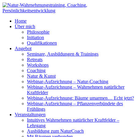
Home
Über mich
Philosophie
Initiation
Qualifikationen
Angebot
Seminare, Ausbildungen & Trainings
Retreats
Workshops
Coaching
Natur & Kunst
Webinar-Aufzeichnung – Natur-Coaching
Webinar-Aufzeichnung – Wahrnehmen natürlicher
Kraftfelder
Webinar-Aufzeichnung: Bäume umarmen… Echt jetzt?
Webinar-Aufzeichnung – Pflanzenverbündete des
Frühlings
Veranstaltungen
Intuitives Wahrnehmen natürlicher Kraftfelder –
Lehrgang
Ausbildung zum NaturCoach
Mit Bäumen verbunden