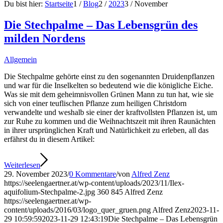
Du bist hier:
Startseite
1
/
Blog
2
/
2023
3
/
November
Die Stechpalme – Das Lebensgrün des
milden Nordens
Allgemein
Die Stechpalme gehörte einst zu den sogenannten Druidenpflanzen
und war für die Inselkelten so bedeutend wie die königliche Eiche.
Was sie mit dem geheimnisvollen Grünen Mann zu tun hat, wie sie
sich von einer teuflischen Pflanze zum heiligen Christdorn
verwandelte und weshalb sie einer der kraftvollsten Pflanzen ist, um
zur Ruhe zu kommen und die Weihnachtszeit mit ihren Raunächten
in ihrer ursprünglichen Kraft und Natürlichkeit zu erleben, all das
erfährst du in diesem Artikel:
Weiterlesen
29. November 2023
/
0 Kommentare
/
von
Alfred Zenz
https://seelengaertner.at/wp-content/uploads/2023/11/Ilex-
aquifolium-Stechpalme-2.jpg
360
845
Alfred Zenz
https://seelengaertner.at/wp-
content/uploads/2016/03/logo_quer_gruen.png
Alfred Zenz
2023-11-
29 10:59:59
2023-11-29 12:43:19
Die Stechpalme – Das Lebensgrün