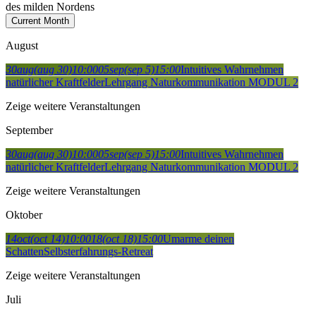
des milden Nordens
Current Month
August
30
aug
(aug 30)
10:00
05
sep
(sep 5)
15:00
Intuitives Wahrnehmen
natürlicher Kraftfelder
Lehrgang Naturkommunikation MODUL 2
Zeige weitere Veranstaltungen
September
30
aug
(aug 30)
10:00
05
sep
(sep 5)
15:00
Intuitives Wahrnehmen
natürlicher Kraftfelder
Lehrgang Naturkommunikation MODUL 2
Zeige weitere Veranstaltungen
Oktober
14
oct
(oct 14)
10:00
18
(oct 18)
15:00
Umarme deinen
Schatten
Selbsterfahrungs-Retreat
Zeige weitere Veranstaltungen
Juli