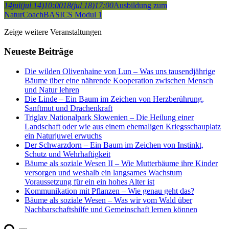
14
jul
(jul 14)
10:00
18
(jul 18)
17:00
Ausbildung zum
NaturCoach
BASICS Modul 1
Zeige weitere Veranstaltungen
Neueste Beiträge
Die wilden Olivenhaine von Lun – Was uns tausendjährige
Bäume über eine nährende Kooperation zwischen Mensch
und Natur lehren
Die Linde – Ein Baum im Zeichen von Herzberührung,
Sanftmut und Drachenkraft
Triglav Nationalpark Slowenien – Die Heilung einer
Landschaft oder wie aus einem ehemaligen Kriegsschauplatz
ein Naturjuwel erwuchs
Der Schwarzdorn – Ein Baum im Zeichen von Instinkt,
Schutz und Wehrhaftigkeit
Bäume als soziale Wesen II – Wie Mutterbäume ihre Kinder
versorgen und weshalb ein langsames Wachstum
Voraussetzung für ein ein hohes Alter ist
Kommunikation mit Pflanzen – Wie genau geht das?
Bäume als soziale Wesen – Was wir vom Wald über
Nachbarschaftshilfe und Gemeinschaft lernen können