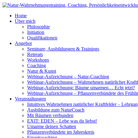
Home
Über mich
Philosophie
Initiation
Qualifikationen
Angebot
Seminare, Ausbildungen & Trainings
Retreats
Workshops
Coaching
Natur & Kunst
Webinar-Aufzeichnung – Natur-Coaching
Webinar-Aufzeichnung – Wahrnehmen natürlicher Kraftf
Webinar-Aufzeichnung: Bäume umarmen… Echt jetzt?
Webinar-Aufzeichnung – Pflanzenverbündete des Frühli
Veranstaltungen
Intuitives Wahrnehmen natürlicher Kraftfelder – Lehrga
Ausbildung zum NaturCoach
Mit Bäumen verbunden
EXIT: EDEN – Lebe was du liebst!
Umarme deinen Schatten
Pflanzenverbündete im Jahreskreis
Einzelcoaching