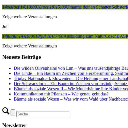
14
oct
(oct 14)
10:00
18
(oct 18)
15:00
Umarme deinen Schatten
Selbster
Zeige weitere Veranstaltungen
Juli
14
jul
(jul 14)
10:00
18
(jul 18)
17:00
Ausbildung zum NaturCoach
BASI
Zeige weitere Veranstaltungen
Neueste Beiträge
Die wilden Olivenhaine von Lun – Was uns tausendjährige Bä
Die Linde – Ein Baum im Zeichen von Herzberührung, Sanftm
Triglav Nationalpark Slowenien – Die Heilung einer Landscha
Der Schwarzdorn – Ein Baum im Zeichen von Instinkt, Schutz 
Bäume als soziale Wesen II – Wie Mutterbäume ihre Kinder ver
Kommunikation mit Pflanzen – Wie genau geht das?
Bäume als soziale Wesen – Was wir vom Wald über Nachbarsch
Newsletter