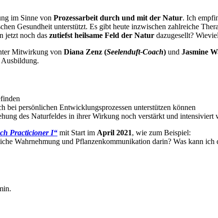
lung im Sinne von
Prozessarbeit durch und mit der Natur
. Ich empfi
lischen Gesundheit unterstützt. Es gibt heute inzwischen zahlreiche The
n jetzt noch das
zutiefst heilsame Feld der Natur
dazugesellt? Wievie
unter Mitwirkung von
Diana Zenz (
Seelenduft-Coach
)
und
Jasmine W
h Ausbildung.
efinden
ch bei persönlichen Entwicklungsprozessen unterstützen können
ehung des Naturfeldes in ihrer Wirkung noch verstärkt und intensiviert
h Practicioner I“
mit Start im
April 2021
, wie zum Beispiel:
toffliche Wahrnehmung und Pflanzenkommunikation darin? Was kann ich
min.