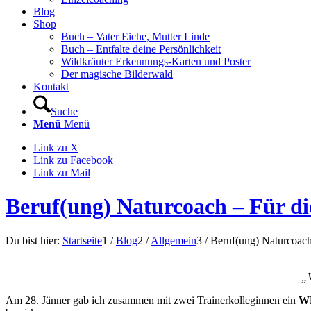
Blog
Shop
Buch – Vater Eiche, Mutter Linde
Buch – Entfalte deine Persönlichkeit
Wildkräuter Erkennungs-Karten und Poster
Der magische Bilderwald
Kontakt
Suche
Menü
Menü
Link zu X
Link zu Facebook
Link zu Mail
Beruf(ung) Naturcoach – Für di
Du bist hier:
Startseite
1
/
Blog
2
/
Allgemein
3
/
Beruf(ung) Naturcoach
„W
Am 28. Jänner gab ich zusammen mit zwei Trainerkolleginnen ein
WE