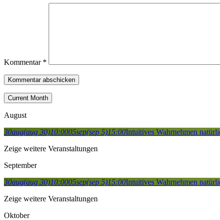
Kommentar
*
Current Month
August
30
aug
(aug 30)
10:00
05
sep
(sep 5)
15:00
Intuitives Wahrnehmen natürli
Zeige weitere Veranstaltungen
September
30
aug
(aug 30)
10:00
05
sep
(sep 5)
15:00
Intuitives Wahrnehmen natürli
Zeige weitere Veranstaltungen
Oktober