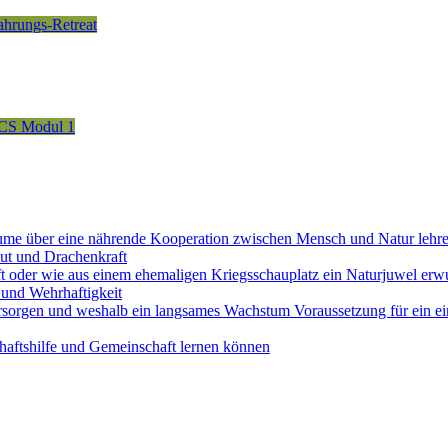
fahrungs-Retreat
CS Modul 1
ume über eine nährende Kooperation zwischen Mensch und Natur lehr
ut und Drachenkraft
ft oder wie aus einem ehemaligen Kriegsschauplatz ein Naturjuwel erw
und Wehrhaftigkeit
sorgen und weshalb ein langsames Wachstum Voraussetzung für ein ein
aftshilfe und Gemeinschaft lernen können