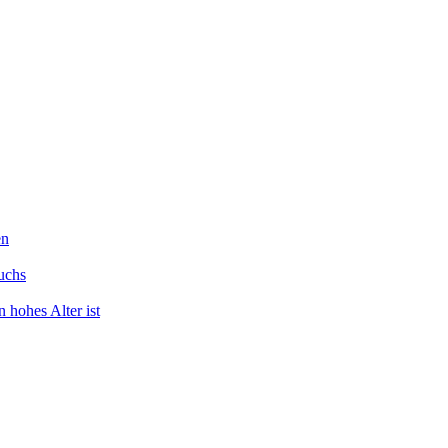
en
uchs
 hohes Alter ist